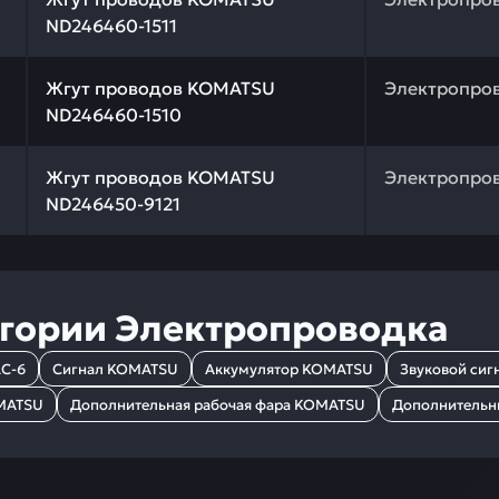
ND246460-1511
 качества и профессиональный подбор. Жгут проводов 
Жгут проводов KOMATSU
Электропро
ND246460-1510
 качества и профессиональный подбор. Жгут проводов 
Жгут проводов KOMATSU
Электропро
ND246450-9121
егории
Электропроводка
C-6
Сигнал KOMATSU
Аккумулятор KOMATSU
Звуковой си
OMATSU
Дополнительная рабочая фара KOMATSU
Дополнительн