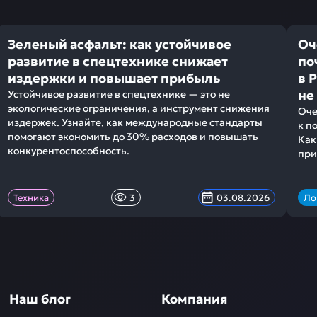
Зеленый асфальт: как устойчивое
Оч
развитие в спецтехнике снижает
по
издержки и повышает прибыль
в 
не
Устойчивое развитие в спецтехнике — это не
экологические ограничения, а инструмент снижения
Оче
издержек. Узнайте, как международные стандарты
к п
помогают экономить до 30% расходов и повышать
Как
конкурентоспособность.
при
Техника
3
03.08.2026
Ло
Наш блог
Компания