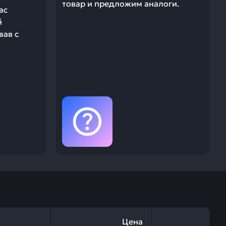
товар и предложим аналоги.
ас
й
вав с
Цена