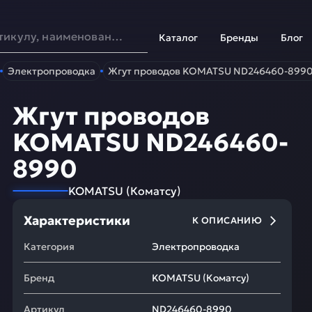
Каталог
Бренды
Блог
Электропроводка
Жгут проводов KOMATSU ND246460-899
Жгут проводов
KOMATSU ND246460-
8990
KOMATSU
(
Коматсу
)
Характеристики
К ОПИСАНИЮ
Категория
Электропроводка
Бренд
KOMATSU
(
Коматсу
)
Артикул
ND246460-8990