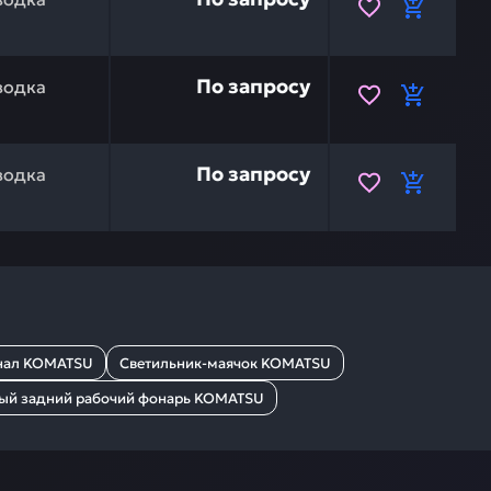
KOMATSU ND246460-1510 — это инвестиция в бесперебой
По запросу
водка
KOMATSU ND246450-9121 — это инвестиция в бесперебой
По запросу
водка
гнал KOMATSU
Светильник-маячок KOMATSU
ый задний рабочий фонарь KOMATSU