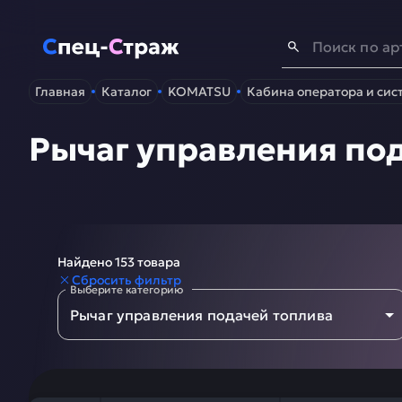
Спец-Страж
- Запчасти для спецтехники
Главная
Каталог
KOMATSU
Кабина оператора и сис
Рычаг управления по
1
Найдено 153 товара
2
Сбросить фильтр
Выберите категорию
3
Рычаг управления подачей топлива
4