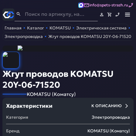
info@spets-strazh.ru
Спец-Страж
- Запчасти для спецтехники
Главная
Каталог
KOMATSU
Электрическая система
Электропроводка
Жгут проводов KOMATSU 20Y-06-71520
Жгут проводов KOMATSU
20Y-06-71520
KOMATSU
(
Коматсу
)
Характеристики
К ОПИСАНИЮ
Категория
Электропроводка
Бренд
KOMATSU
(
Коматсу
)