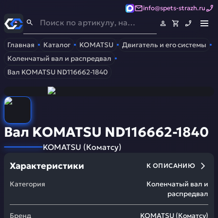
info@spets-strazh.ru
Спец-Страж
- Запчасти для спецтехники
Главная
Каталог
KOMATSU
Двигатель и его системы
Коленчатый вал и распредвал
Вал KOMATSU ND116662-1840
Вал KOMATSU ND116662-1840
KOMATSU
(
Коматсу
)
Характеристики
К ОПИСАНИЮ
Категория
Коленчатый вал и
распредвал
Бренд
KOMATSU
(
Коматсу
)