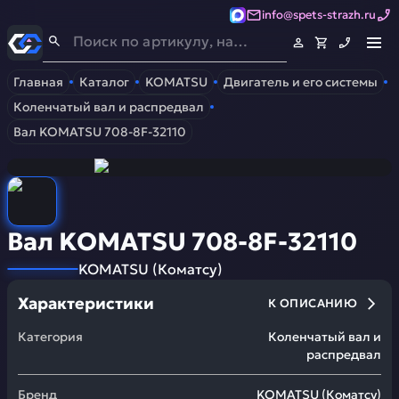
info@spets-strazh.ru
Спец-Страж
- Запчасти для спецтехники
Главная
Каталог
KOMATSU
Двигатель и его системы
Коленчатый вал и распредвал
Вал KOMATSU 708-8F-32110
Вал KOMATSU 708-8F-32110
KOMATSU
(
Коматсу
)
Характеристики
К ОПИСАНИЮ
Категория
Коленчатый вал и
распредвал
Бренд
KOMATSU
(
Коматсу
)