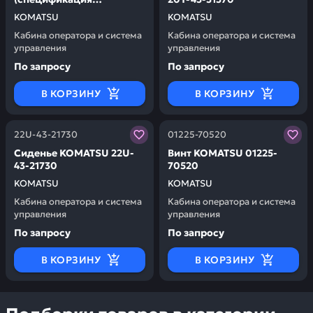
для холодного климата
KOMATSU
KOMATSU
(A)) KOMATSU 208-53-
Кабина оператора и система
Кабина оператора и система
00210
управления
управления
По запросу
По запросу
В КОРЗИНУ
В КОРЗИНУ
Заказывая запчасти у нас, вы получаете гарантию ка
Заказывая запчасти у нас,
22U-43-21730
01225-70520
Сиденье KOMATSU 22U-
Винт KOMATSU 01225-
43-21730
70520
KOMATSU
KOMATSU
Кабина оператора и система
Кабина оператора и система
управления
управления
По запросу
По запросу
В КОРЗИНУ
В КОРЗИНУ