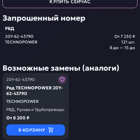
КУПИТЬ СЕЙЧАС
Запрошенный номер
РВД
20Y-62-43790
От
7 230 ₽
TECHNOPOWER
121
шт.
8 дн — 15 дн
Возможные замены (аналоги)
Заказывая запчасти у нас, вы получаете гарантию ка
20Y-62-43790
Рвд TECHNOPOWER 20Y-
62-43790
TECHNOPOWER
РВД, Рукава и Трубопроводы
От
8 200 ₽
В КОРЗИНУ