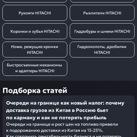
Рукояти HITACHI
Рыхлители HITACHI
Коронки и зубья HITACHI
Гидробуры и шнеки HITACHI
Ножи, режущие кромки 
Гидромолоты, дробилки 
HITACHI
HITACHI
Быстросъемные механизмы 
и адаптеры HITACHI
Подборка статей
Очереди на границе как новый налог: почему
доставка грузов из Китая в Россию бьет
по карману и как не потерять прибыль
Очереди на границе и рост цен на топливо привели
к подорожанию доставки из Китая на 15-25%.
Как сохранить рентабельность бизнеса и не потерять