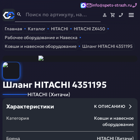
info@spets-strazh.ru
Спец-Страж
- Запчасти для спецтехники
Главная
Каталог
HITACHI
HITACHI ZX450
Рабочее оборудование и Навеска
Ковши и навесное оборудование
Шланг HITACHI 4351195
Шланг HITACHI 4351195
HITACHI
(
Хитачи
)
Характеристики
К ОПИСАНИЮ
Категория
Ковши и навесное
оборудование
Бренд
HITACHI
(
Хитачи
)