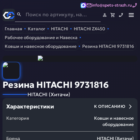
info@spets-strazh.ru
Спец-Страж
- Запчасти для спецтехники
Главная
Каталог
HITACHI
HITACHI ZX450
Рабочее оборудование и Навеска
Ковши и навесное оборудование
Резина HITACHI 9731816
Резина HITACHI 9731816
HITACHI
(
Хитачи
)
Характеристики
К ОПИСАНИЮ
Категория
Ковши и навесное
оборудование
Бренд
HITACHI
(
Хитачи
)