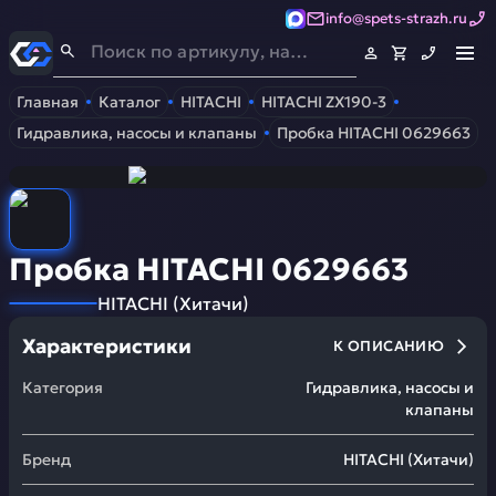
info@spets-strazh.ru
Спец-Страж
- Запчасти для спецтехники
Главная
Каталог
HITACHI
HITACHI ZX190-3
Гидравлика, насосы и клапаны
Пробка HITACHI 0629663
Пробка HITACHI 0629663
HITACHI
(
Хитачи
)
Характеристики
К ОПИСАНИЮ
Категория
Гидравлика, насосы и
клапаны
Бренд
HITACHI
(
Хитачи
)