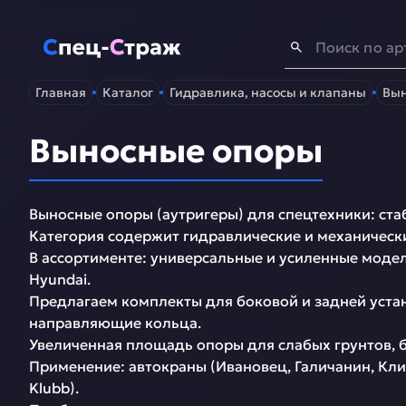
Спец-Страж
- Запчасти для спецтехники
Главная
Каталог
Гидравлика, насосы и клапаны
Вын
Выносные опоры
Выносные опоры (аутригеры) для спецтехники: стаб
Категория содержит гидравлические и механически
В ассортименте: универсальные и усиленные модели 
Hyundai.  

Предлагаем комплекты для боковой и задней устан
направляющие кольца.  

Увеличенная площадь опоры для слабых грунтов, б
Применение: автокраны (Ивановец, Галичанин, Клинц
Klubb).  
