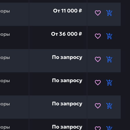
y1-14200) (l4) NOK 31Y114200 — это инвестиция в бесп
От
11 000 ₽
поры
БЮРАТОР — это инвестиция в бесперебойную работу ваш
От
36 000 ₽
поры
а) LIUGONG 02D4585 — это инвестиция в бесперебойную 
По запросу
поры
34C2253 — это инвестиция в бесперебойную работу ваше
По запросу
поры
тина LIUGONG 02D4584 — это инвестиция в бесперебойн
По запросу
поры
опоры, сварная HYUNDAI 51Q6-52010 — это инвестиция в
По запросу
поры