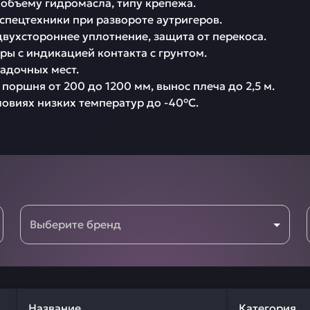
бъему гидромасла, типу крепежа.  

ецтехники при развороте аутригеров.  

ухстороннее уплотнение, защита от перекоса.  

ы с индикацией контакта с грунтом.  

дочных мест.  

оршня от 200 до 1200 мм, вынос плеча до 2,5 м.  

овиях низких температур до -40°C.
Выберите бренд
Название
Категория