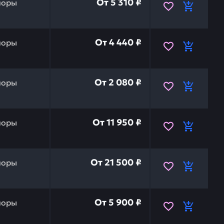
От
5 310 ₽
поры
ERE PS10829 — это инвестиция в бесперебойную работу
От
4 440 ₽
поры
ERE L170137 — это инвестиция в бесперебойную работу 
От
2 080 ₽
поры
ERE F073716 — это инвестиция в бесперебойную работу 
От
11 950 ₽
поры
я наружняя (аналог cat) carraro CATERPILLAR 410-542
От
21 500 ₽
поры
 2 ступени SAMPA 18100117 — это инвестиция в беспер
От
5 900 ₽
поры