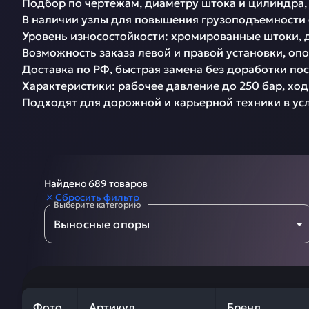
Подбор по чертежам, диаметру штока и цилиндра, о
В наличии узлы для повышения грузоподъемности сп
Уровень износостойкости: хромированные штоки, дв
Возможность заказа левой и правой установки, опор
Доставка по РФ, быстрая замена без доработки поса
Характеристики: рабочее давление до 250 бар, ход п
Подходят для дорожной и карьерной техники в усл
1
Найдено 689 товаров
2
Сбросить фильтр
Выберите категорию
3
Выносные опоры
4
5
…
18
Фото
Артикул
Бренд