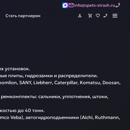
info@spets-strazh.ru
Стать партнером
установок.  

е плиты, гидрозамки и распределители.  

on, SANY, Liebherr, Caterpillar, Komatsu, Doosan, 
ремкомплекты: сальники, уплотнения, штоки, 
стью до 40 тонн.  

Amco Veba), автогидроподъемники (Aichi, Ruthmann, 