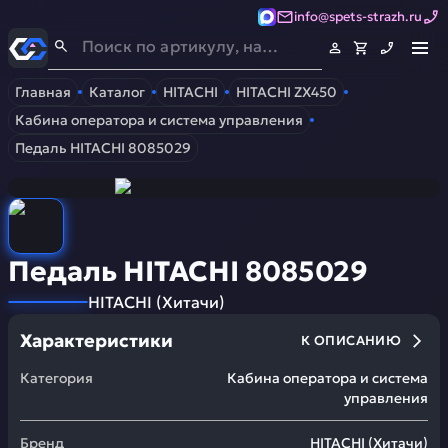
info@spets-strazh.ru
Спец-Страж
- Запчасти для спецтехники
Главная
Каталог
HITACHI
HITACHI ZX450
Кабина оператора и система управления
Педаль HITACHI 8085029
Педаль HITACHI 8085029
HITACHI
(
Хитачи
)
Характеристики
К ОПИСАНИЮ
Категория
Кабина оператора и система
управления
Бренд
HITACHI
(
Хитачи
)