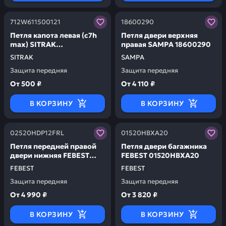
Заказывая запчасти у нас, вы получаете гарантию ка
Заказывая запчасти у нас,
712W611500121
18600290
Петля капота левая (c7h
Петля двери верхняя
max) SITRAK
правая SAMPA 18600290
712W611500121
SITRAK
SAMPA
Защита передняя
Защита передняя
От
500 ₽
От
4 110 ₽
В КОРЗИНУ
В КОРЗИНУ
Заказывая запчасти у нас, вы получаете гарантию ка
Заказывая запчасти у нас,
02520HDP12FRL
01520HBXA20
Петля передней правой
Петля двери багажника
двери нижняя FEBEST
FEBEST 01520HBXA20
02520HDP12FRL
FEBEST
FEBEST
Защита передняя
Защита передняя
От
4 990 ₽
От
3 820 ₽
В КОРЗИНУ
В КОРЗИНУ