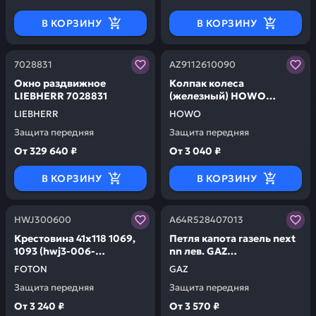
В КОРЗИНУ
В КОРЗИНУ
Заказывая запчасти у нас, вы получаете гарантию ка
Заказывая запчасти у нас,
7028831
AZ9112610090
Окно раздвижное
Колпак колеса
LIEBHERR 7028831
(железный) HOWO
AZ9112610090
LIEBHERR
HOWO
Защита передняя
Защита передняя
От
329 640 ₽
От
3 040 ₽
В КОРЗИНУ
В КОРЗИНУ
Заказывая запчасти у нас, вы получаете гарантию ка
Заказывая запчасти у нас,
HWJ300600
А64R528407013
Крестовина 41x118 1069,
Петля капота газель next
1093 (hwj3-006-
nn лев. GAZ
00/11170220000) FOTON
А64R528407013
FOTON
GAZ
HWJ300600
Защита передняя
Защита передняя
От
3 240 ₽
От
3 570 ₽