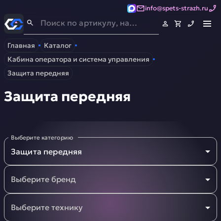
info@spets-strazh.ru
Спец-Страж
- Запчасти для спецтехники
Главная
Каталог
Кабина оператора и система управления
Защита передняя
Защита передняя
1
Выберите категорию
2
Защита передняя
3
Выберите бренд
4
5
Выберите технику
…