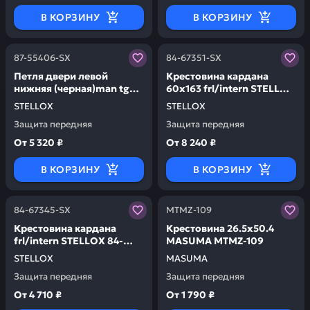
В КОРЗИНУ
В КОРЗИНУ
Заказывая запчасти у нас, вы получаете гарантию ка
Заказывая запчасти у нас,
87-55406-SX
84-67351-SX
Петля двери левой
Крестовина кардана
нижняя (черная)man tga
60x163 frl/intern STELLOX
m-l-lx/tgl/tgm/tgs/tgx
84-67351-SX
STELLOX
STELLOX
STELLOX 87-55406-SX
Защита передняя
Защита передняя
От
5 320 ₽
От
8 240 ₽
В КОРЗИНУ
В КОРЗИНУ
Заказывая запчасти у нас, вы получаете гарантию ка
Заказывая запчасти у нас,
84-67345-SX
MTMZ-109
Крестовина кардана
Крестовина 26.5x50.4
frl/intern STELLOX 84-
MASUMA MTMZ-109
67345-SX
STELLOX
MASUMA
Защита передняя
Защита передняя
От
4 710 ₽
От
1 790 ₽