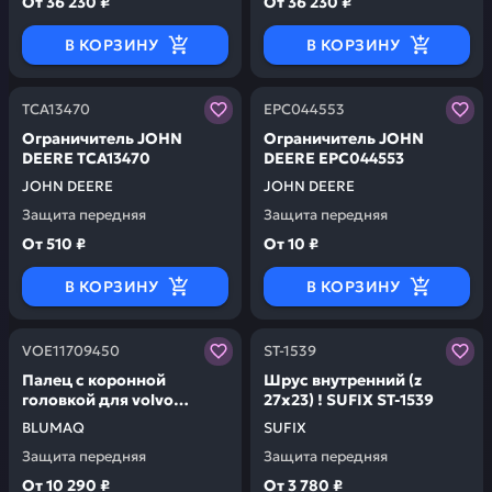
От
36 230 ₽
От
36 230 ₽
В КОРЗИНУ
В КОРЗИНУ
Заказывая запчасти у нас, вы получаете гарантию ка
Заказывая запчасти у нас,
TCA13470
EPC044553
Ограничитель JOHN
Ограничитель JOHN
DEERE TCA13470
DEERE EPC044553
JOHN DEERE
JOHN DEERE
Защита передняя
Защита передняя
От
510 ₽
От
10 ₽
В КОРЗИНУ
В КОРЗИНУ
Заказывая запчасти у нас, вы получаете гарантию ка
Заказывая запчасти у нас,
VOE11709450
ST-1539
Палец с коронной
Шрус внутренний (z
головкой для volvo
27x23) ! SUFIX ST-1539
BLUMAQ VOE11709450
BLUMAQ
SUFIX
Защита передняя
Защита передняя
От
10 290 ₽
От
3 780 ₽