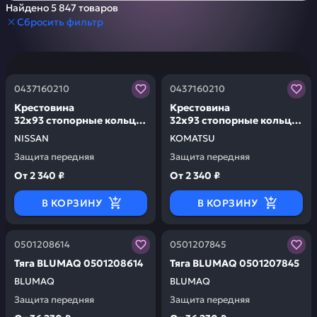
147
Найдено 5 847 товаров
Сбросить фильтр
Заказывая запчасти у нас, вы получаете гарантию ка
Заказывая запчасти у нас,
0437160210
0437160210
Крестовина
Крестовина
32x93 стопорные кольца
32x93 стопорные кольца
в комплекте NISSAN
в комплекте KOMATSU
NISSAN
KOMATSU
0437160210
0437160210
Защита передняя
Защита передняя
От
2 340 ₽
От
2 340 ₽
В КОРЗИНУ
В КОРЗИНУ
Заказывая запчасти у нас, вы получаете гарантию ка
Заказывая запчасти у нас,
0501208614
0501207845
Тяга BLUMAQ 0501208614
Тяга BLUMAQ 0501207845
BLUMAQ
BLUMAQ
Защита передняя
Защита передняя