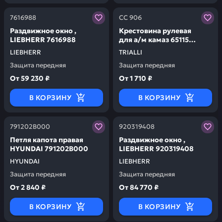
Заказывая запчасти у нас, вы получаете гарантию ка
Заказывая запчасти у нас,
7616988
CC 906
Раздвижное окно ,
Крестовина рулевая
LIEBHERR 7616988
для а/м камаз 65115
(28x37x67.8) TRIALLI CC
LIEBHERR
TRIALLI
906
Защита передняя
Защита передняя
От
59 230 ₽
От
1 710 ₽
В КОРЗИНУ
В КОРЗИНУ
Заказывая запчасти у нас, вы получаете гарантию ка
Заказывая запчасти у нас,
791202B000
920319408
Петля капота правая
Раздвижное окно ,
HYUNDAI 791202B000
LIEBHERR 920319408
HYUNDAI
LIEBHERR
Защита передняя
Защита передняя
От
2 840 ₽
От
84 770 ₽
В КОРЗИНУ
В КОРЗИНУ