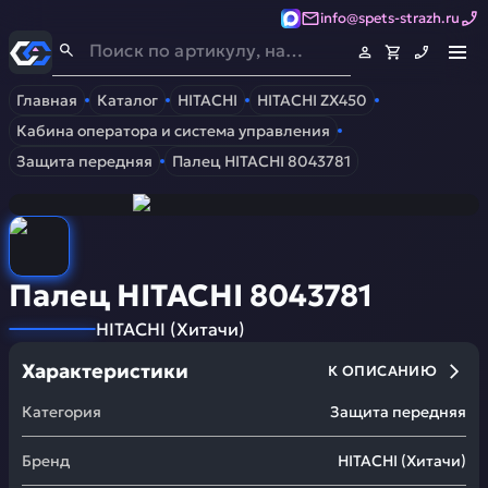
info@spets-strazh.ru
Спец-Страж
- Запчасти для спецтехники
Главная
Каталог
HITACHI
HITACHI ZX450
Кабина оператора и система управления
Защита передняя
Палец HITACHI 8043781
Палец HITACHI 8043781
HITACHI
(
Хитачи
)
Характеристики
К ОПИСАНИЮ
Категория
Защита передняя
Бренд
HITACHI
(
Хитачи
)