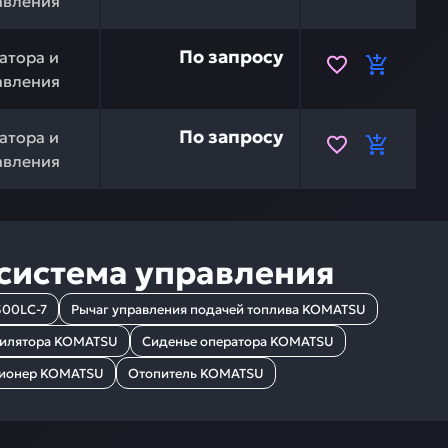
авления
TSU 20Y-54-53250 — это инвестиция в бесперебойную р
По запросу
атора и
авления
 20Y-54-53242 — это инвестиция в бесперебойную рабо
По запросу
атора и
авления
 система управления
00LC-7
Рычаг управления подачей топлива KOMATSU
тилятора KOMATSU
Сиденье оператора KOMATSU
ионер KOMATSU
Отопитель KOMATSU