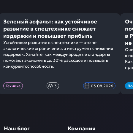
Зеленый асфальт: как устойчивое
Оч
развитие в спецтехнике снижает
по
издержки и повышает прибыль
в 
не
Устойчивое развитие в спецтехнике — это не
экологические ограничения, а инструмент снижения
Оче
издержек. Узнайте, как международные стандарты
к п
помогают экономить до 30% расходов и повышать
Как
конкурентоспособность.
при
Техника
3
03.08.2026
Ло
Наш блог
Компания