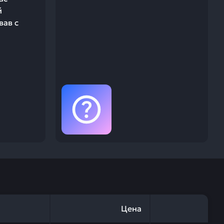
й
вав с
Цена