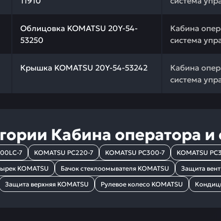
11910
система упр
 качества и профессиональный подбор. Облицовка KOMA
Облицовка KOMATSU 20Y-54-
Кабина опер
53250
система упр
 качества и профессиональный подбор. Крышка KOMATSU
Крышка KOMATSU 20Y-54-53242
Кабина опер
система упр
егории
Кабина оператора и
00LC-7
KOMATSU PC220-7
KOMATSU PC300-7
KOMATSU PC3
зырек KOMATSU
Бачок стеклоомывателя KOMATSU
Защита вен
Защита верхняя KOMATSU
Рулевое колесо KOMATSU
Кондиц