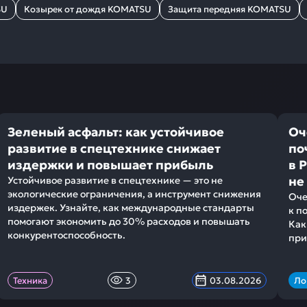
SU
Козырек от дождя KOMATSU
Защита передняя KOMATSU
Зеленый асфальт: как устойчивое
Оч
развитие в спецтехнике снижает
по
издержки и повышает прибыль
в 
не
Устойчивое развитие в спецтехнике — это не
экологические ограничения, а инструмент снижения
Оче
издержек. Узнайте, как международные стандарты
к п
помогают экономить до 30% расходов и повышать
Как
конкурентоспособность.
при
Техника
3
03.08.2026
Ло