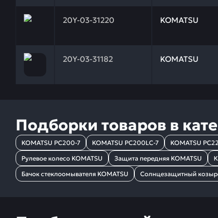
Заказывая запчасти у нас, вы получаете гарантию
20Y-03-31220
KOMATSU
Заказывая запчасти у нас, вы получаете гарантию
20Y-03-31182
KOMATSU
Подборки товаров в кат
KOMATSU PC200-7
KOMATSU PC200LC-7
KOMATSU PC22
Рулевое колесо KOMATSU
Защита передняя KOMATSU
К
Бачок стеклоомывателя KOMATSU
Солнцезащитный козыр