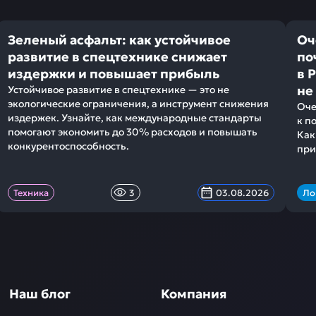
Зеленый асфальт: как устойчивое
Оч
развитие в спецтехнике снижает
по
издержки и повышает прибыль
в 
не
Устойчивое развитие в спецтехнике — это не
экологические ограничения, а инструмент снижения
Оче
издержек. Узнайте, как международные стандарты
к п
помогают экономить до 30% расходов и повышать
Как
конкурентоспособность.
при
Техника
3
03.08.2026
Ло
Наш блог
Компания