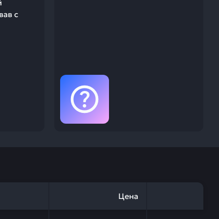
й
вав с
Цена
SU ND146667-0381 — это инвестиция в бесперебойную р