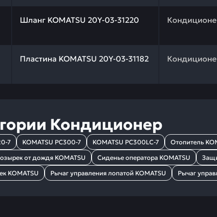
 качества и профессиональный подбор. Шланг KOMATSU 
Шланг KOMATSU 20Y-03-31220
Кондиционе
 качества и профессиональный подбор. Пластина KOMAT
Пластина KOMATSU 20Y-03-31182
Кондиционе
егории
Кондиционер
0-7
KOMATSU PC300-7
KOMATSU PC300LC-7
Отопитель KO
озырек от дождя KOMATSU
Сиденье оператора KOMATSU
Защи
ек KOMATSU
Рычаг управления лопатой KOMATSU
Рычаг упра