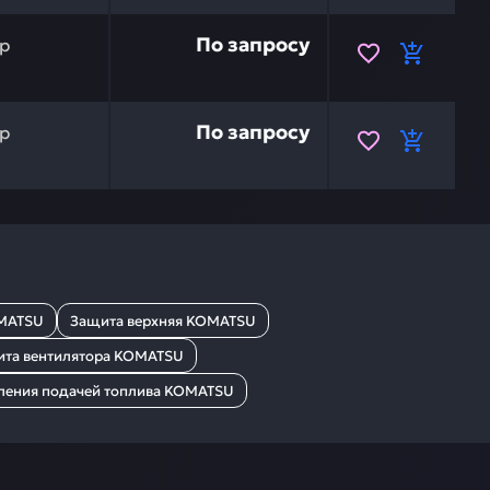
20Y-03-31220 — это инвестиция в бесперебойную работ
По запросу
р
SU 20Y-03-31182 — это инвестиция в бесперебойную раб
По запросу
р
MATSU
Защита верхняя KOMATSU
та вентилятора KOMATSU
вления подачей топлива KOMATSU