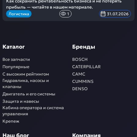
Как сохранить рентабельность бизнеса и не потерять
прибыль — читайте в нашем материале.
Логистика
1
31.07.2026
Каталог
Бренды
Все запчасти
BOSCH
Популярные
CATERPILLAR
С высоким рейтингом
CAMC
Гидравлика, насосы и
CUMMINS
клапаны
DENSO
Двигатель и его системы
Защита и навесы
Кабина оператора и система
управления
Крепеж
Наш блог
Компания