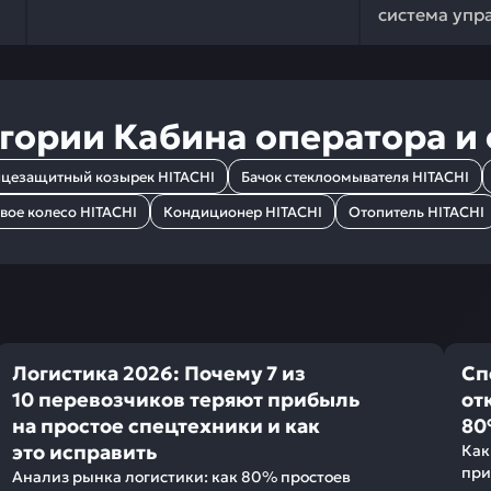
система упр
егории
Кабина оператора и
цезащитный козырек HITACHI
Бачок стеклоомывателя HITACHI
вое колесо HITACHI
Кондиционер HITACHI
Отопитель HITACHI
Логистика 2026: Почему 7 из
Сп
10 перевозчиков теряют прибыль
от
на простое спецтехники и как
80
это исправить
Как
при
Анализ рынка логистики: как 80% простоев