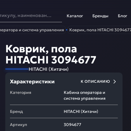
Каталог
Бренды
Блог
ператора и система управления
Коврик, пола HITACHI 309467
Коврик, пола
HITACHI 3094677
HITACHI
(
Хитачи
)
Характеристики
К ОПИСАНИЮ
Категория
Кабина оператора и
система управления
Бренд
HITACHI
(
Хитачи
)
Артикул
3094677