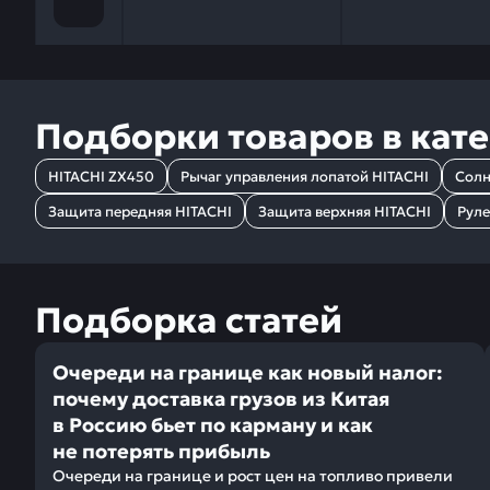
Подборки товаров в кат
HITACHI ZX450
Рычаг управления лопатой HITACHI
Солн
Защита передняя HITACHI
Защита верхняя HITACHI
Руле
Подборка статей
Очереди на границе как новый налог:
почему доставка грузов из Китая
в Россию бьет по карману и как
не потерять прибыль
Очереди на границе и рост цен на топливо привели