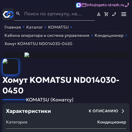
info@spets-strazh.ru
Спец-Страж
- Запчасти для спецтехники
Главная
Каталог
KOMATSU
Кабина оператора и система управления
Кондиционер
Хомут KOMATSU ND014030-0450
Хомут KOMATSU ND014030-
0450
KOMATSU
(
Коматсу
)
Характеристики
К ОПИСАНИЮ
Категория
Кондиционер