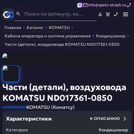
info@spets-strazh.ru
Спец-Страж
- Запчасти для спецтехники
Главная
Каталог
KOMATSU
Кабина оператора и система управления
Кондиционер
Части (детали), воздуховода KOMATSU ND017361-0850
Части (детали), воздуховода
KOMATSU ND017361-0850
KOMATSU
(
Коматсу
)
Характеристики
К ОПИСАНИЮ
Категория
Кондиционер