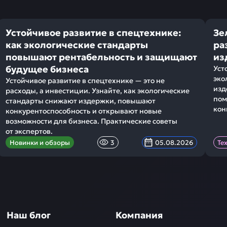
Устойчивое развитие в спецтехнике:
Зе
как экологические стандарты
ра
повышают рентабельность и защищают
из
будущее бизнеса
Уст
эко
Устойчивое развитие в спецтехнике — это не
изд
расходы, а инвестиции. Узнайте, как экологические
пом
стандарты снижают издержки, повышают
кон
конкурентоспособность и открывают новые
возможности для бизнеса. Практические советы
от экспертов.
Новинки и обзоры
3
05.08.2026
Те
Наш блог
Компания