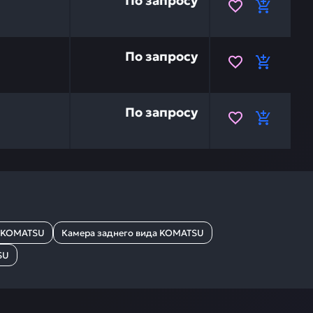
По запросу
08053-01510 — это инвестиция в бесперебойную работу
По запросу
 08164-B1100 — это инвестиция в бесперебойную работ
По запросу
к KOMATSU
Камера заднего вида KOMATSU
SU