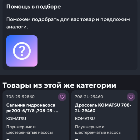
Помощь в подборе
Поможем подобрать для вас товар и предложим
аналоги.
Товары из этой же категории
Заказывая запчасти у нас, вы получаете гарантию ка
Заказывая запчасти у нас,
708-25-52860
708-2L-29460
Сальник гидронасоса
Дроссель KOMATSU 708-
pc200-6/7/8 ,708-25-
2L-29460
52861, 706-73-40920, 708-
KOMATSU
KOMATSU
27-14510,
Плунжерные и
Плунжерные и
45x68x12 мм KOMATSU
шестеренчатые насосы
шестеренчатые насосы
708-25-52860