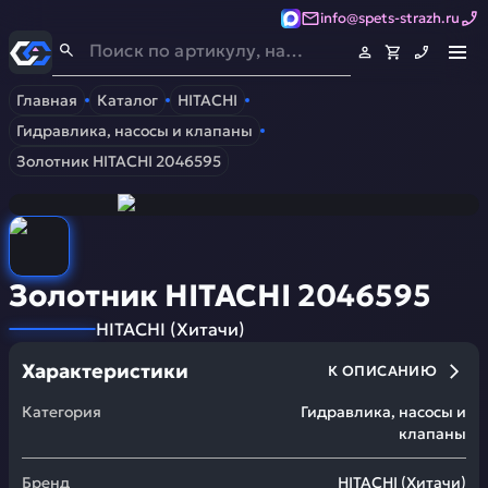
info@spets-strazh.ru
Спец-Страж
- Запчасти для спецтехники
Главная
Каталог
HITACHI
Гидравлика, насосы и клапаны
Золотник HITACHI 2046595
Золотник HITACHI 2046595
HITACHI
(
Хитачи
)
Характеристики
К ОПИСАНИЮ
Категория
Гидравлика, насосы и
клапаны
Бренд
HITACHI
(
Хитачи
)