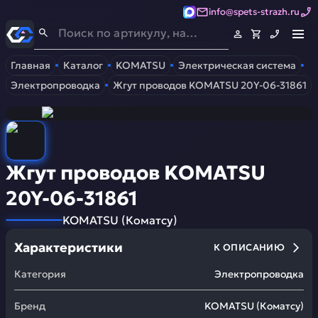
info@spets-strazh.ru
Спец-Страж
- Запчасти для спецтехники
Главная
Каталог
KOMATSU
Электрическая система
Электропроводка
Жгут проводов KOMATSU 20Y-06-31861
Жгут проводов KOMATSU
20Y-06-31861
KOMATSU
(
Коматсу
)
Характеристики
К ОПИСАНИЮ
Категория
Электропроводка
Бренд
KOMATSU
(
Коматсу
)