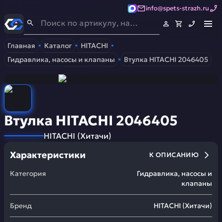
info@spets-strazh.ru
Спец-Страж
- Запчасти для спецтехники
Главная
Каталог
HITACHI
Гидравлика, насосы и клапаны
Втулка HITACHI 2046405
Втулка HITACHI 2046405
HITACHI
(
Хитачи
)
Характеристики
К ОПИСАНИЮ
Категория
Гидравлика, насосы и
клапаны
Бренд
HITACHI
(
Хитачи
)