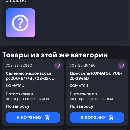
аналоги.
Товары из этой же категории
Заказывая запчасти у нас, вы получаете гарантию ка
Заказывая запчасти у нас,
708-25-52860
708-2L-29460
Сальник гидронасоса
Дроссель KOMATSU 708-
pc200-6/7/8 ,708-25-
2L-29460
52861, 706-73-40920, 708-
KOMATSU
KOMATSU
27-14510,
Плунжерные и
Плунжерные и
45x68x12 мм KOMATSU
шестеренчатые насосы
шестеренчатые насосы
708-25-52860
По запросу
По запросу
В КОРЗИНУ
В КОРЗИНУ