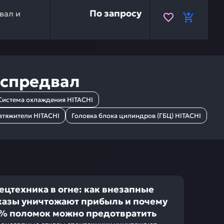
узел HITACHI 9220143 — это инвестиция в бесперебойн
По запросу
вал и
аспредвал
Система охлаждения HITACHI
атяжители HITACHI
Головка блока цилиндров (ГБЦ) HITACHI
ецтехника в огне: как внезапные
казы уничтожают прибыль и почему
% поломок можно предотвратить