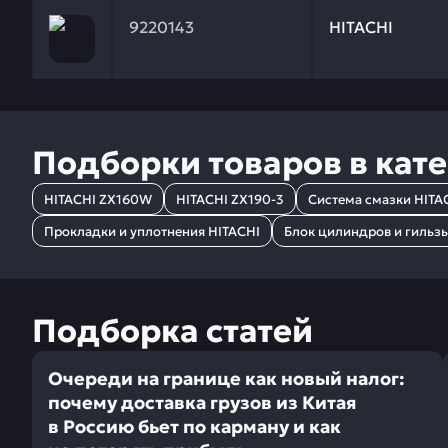
Заказывая запчасти у нас, вы получаете гарантию
9220143
HITACHI
Подборки товаров в кат
HITACHI ZX160W
HITACHI ZX190-3
Система смазки HITA
Прокладки и уплотнения HITACHI
Блок цилиндров и гильз
Подборка статей
Очереди на границе как новый налог:
почему доставка грузов из Китая
в Россию бьет по карману и как