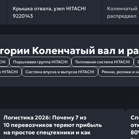
 качества и профессиональный подбор. Крышка отвала, 
Крышка отвала, узел HITACHI
Коленчатый 
9220143
распредвал
егории
Коленчатый вал и р
CHI
Поршневая группа HITACHI
Топливная система HITACHI
ы HITACHI
Система впуска и выпуска HITACHI
Ремни, ролики и н
Логистика 2026: Почему 7 из
Сп
10 перевозчиков теряют прибыль
от
на простое спецтехники и как
80