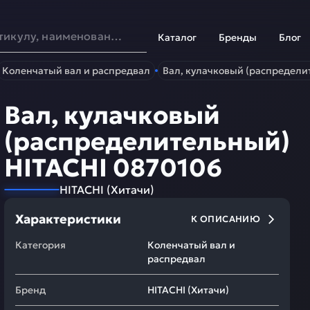
Каталог
Бренды
Блог
Коленчатый вал и распредвал
Вал, кулачковый (распредели
Вал, кулачковый
(распределительный)
HITACHI 0870106
HITACHI
(
Хитачи
)
Характеристики
К ОПИСАНИЮ
Категория
Коленчатый вал и
распредвал
Бренд
HITACHI
(
Хитачи
)