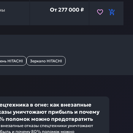
50-3 HITACHI 4655020 — это инвестиция в бесперебойн
От
277 000 ₽
ны
ень HITACHI
Зеркало HITACHI
ецтехника в огне: как внезапные
казы уничтожают прибыль и почему
% поломок можно предотвратить
 внезапные отказы спецтехники уничтожают
быль и почему 80% поломок можно