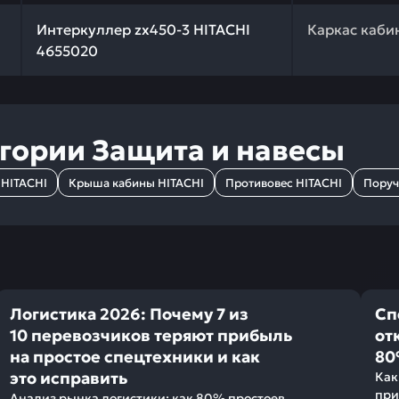
 качества и профессиональный подбор. Интеркуллер zx4
Интеркуллер zx450-3 HITACHI
Каркас каби
4655020
егории
Защита и навесы
 HITACHI
Крыша кабины HITACHI
Противовес HITACHI
Поруч
Логистика 2026: Почему 7 из
Сп
10 перевозчиков теряют прибыль
от
на простое спецтехники и как
80
это исправить
Как
при
Анализ рынка логистики: как 80% простоев