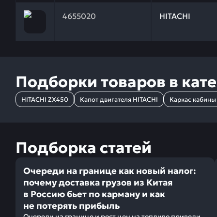
Заказывая запчасти у нас, вы получаете гарантию
4655020
HITACHI
Подборки товаров в кат
HITACHI ZX450
Капот двигателя HITACHI
Каркас кабины
Подборка статей
Очереди на границе как новый налог:
почему доставка грузов из Китая
в Россию бьет по карману и как
не потерять прибыль
Очереди на границе и рост цен на топливо привели