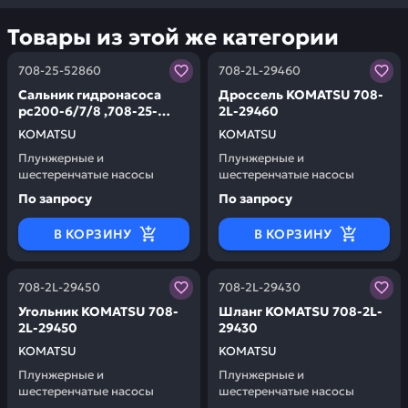
Товары из этой же категории
Заказывая запчасти у нас, вы получаете гарантию ка
Заказывая запчасти у нас,
708-25-52860
708-2L-29460
Сальник гидронасоса
Дроссель KOMATSU 708-
pc200-6/7/8 ,708-25-
2L-29460
52861, 706-73-40920, 708-
KOMATSU
KOMATSU
27-14510,
Плунжерные и
Плунжерные и
45x68x12 мм KOMATSU
шестеренчатые насосы
шестеренчатые насосы
708-25-52860
По запросу
По запросу
В КОРЗИНУ
В КОРЗИНУ
Заказывая запчасти у нас, вы получаете гарантию ка
Заказывая запчасти у нас,
708-2L-29450
708-2L-29430
Угольник KOMATSU 708-
Шланг KOMATSU 708-2L-
2L-29450
29430
KOMATSU
KOMATSU
Плунжерные и
Плунжерные и
шестеренчатые насосы
шестеренчатые насосы