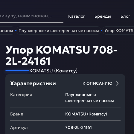
Каталог
Бренды
Блог
лапаны
Плунжерные и шестеренчатые насосы
Упор KOMATSU
Упор KOMATSU 708-
2L-24161
KOMATSU
(
Коматсу
)
Характеристики
К ОПИСАНИЮ
Категория
Плунжерные и
шестеренчатые насосы
Бренд
KOMATSU
(
Коматсу
)
Артикул
708-2L-24161