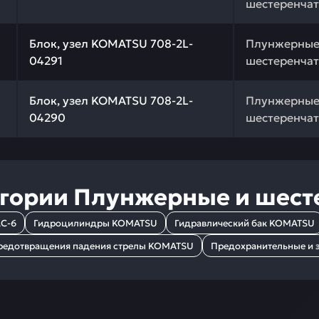
шестеренчат
 качества и профессиональный подбор. Блок, узел KOM
Блок, узел KOMATSU 708-2L-
Плунжерные
04291
шестеренчат
 качества и профессиональный подбор. Блок, узел KOM
Блок, узел KOMATSU 708-2L-
Плунжерные
04290
шестеренчат
егории
Плунжерные и шест
C-6
Гидроцилиндры KOMATSU
Гидравлический бак KOMATSU
редотвращения падения стрелы KOMATSU
Предохранительные и 