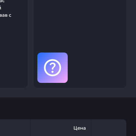
ас
й
вав с
Цена