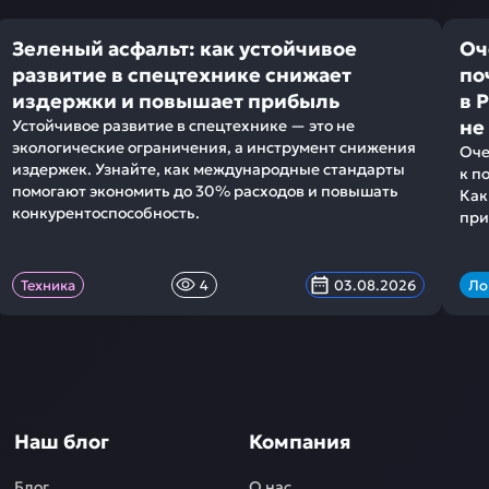
Зеленый асфальт: как устойчивое
Оч
развитие в спецтехнике снижает
по
издержки и повышает прибыль
в 
не
Устойчивое развитие в спецтехнике — это не
экологические ограничения, а инструмент снижения
Оче
издержек. Узнайте, как международные стандарты
к п
помогают экономить до 30% расходов и повышать
Как
конкурентоспособность.
при
Техника
4
03.08.2026
Ло
Наш блог
Компания
Блог
О нас