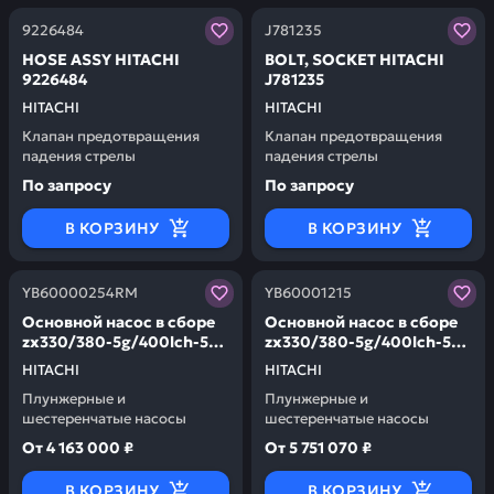
Заказывая запчасти у нас, вы получаете гарантию ка
Заказывая запчасти у нас,
9226484
J781235
НОSЕ АSSY HITACHI
ВОLТ, SОСКЕТ HITACHI
9226484
J781235
HITACHI
HITACHI
Клапан предотвращения
Клапан предотвращения
падения стрелы
падения стрелы
По запросу
По запросу
В КОРЗИНУ
В КОРЗИНУ
Заказывая запчасти у нас, вы получаете гарантию ка
Заказывая запчасти у нас,
YB60000254RM
YB60001215
Основной насос в сборе
Основной насос в сборе
zx330/380-5g/400lch-5g
zx330/380-5g/400lch-5g
HITACHI YB60000254RM
HITACHI YB60001215
HITACHI
HITACHI
Плунжерные и
Плунжерные и
шестеренчатые насосы
шестеренчатые насосы
От
4 163 000 ₽
От
5 751 070 ₽
В КОРЗИНУ
В КОРЗИНУ