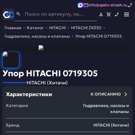
info@spets-strazh.ru
Спец-Страж
- Запчасти для спецтехники
Главная
Каталог
HITACHI
HITACHI ZX330
Гидравлика, насосы и клапаны
Упор HITACHI 0719305
Упор HITACHI 0719305
HITACHI
(
Хитачи
)
Характеристики
К ОПИСАНИЮ
Категория
Гидравлика, насосы и
клапаны
Бренд
HITACHI
(
Хитачи
)