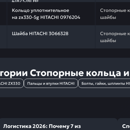
4187328LHE
 качества и профессиональный подбор. Кольцо уплотнит
Кольцо уплотнительное
Стопорные к
на zx330-5g HITACHI 0976204
шайбы
 качества и профессиональный подбор. Шайба HITACHI 
Шайба HITACHI 3066328
Стопорные к
шайбы
егории
Стопорные кольца 
ACHI ZX330
Пальцы и втулки HITACHI
Болты, гайки, шплинты H
Логистика 2026: Почему 7 из
Сп