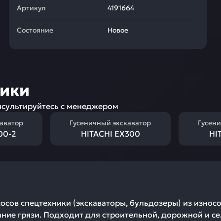
Артикул
4191664
Состояние
Новое
ники
сультируйтесь с менеджером
каватор
Гусеничный экскаватор
Гусени
00-2
HITACHI EX300
HI
сов спецтехники (экскаваторы, бульдозеры) из износ
ание грязи. Подходит для строительной, дорожной и с