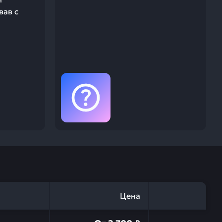
вав с
Цена
ельное на ex270,ex300 HITACHI A811055 — это инвести