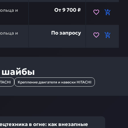
ельное на zx330-5g HITACHI 0976204 — это инвестиция
От
9 700 ₽
ольца и
3066328 — это инвестиция в бесперебойную работу ваше
По запросу
ольца и
и шайбы
ITACHI
Крепление двигателя и навески HITACHI
ецтехника в огне: как внезапные