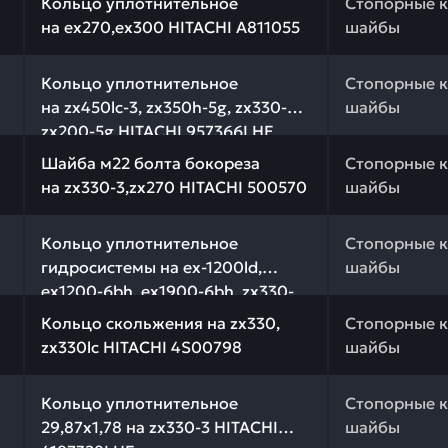
Кольцо уплотнительное
Стопорные к
на ex270,ex300 HITACHI A811055
шайбы
качества и профессиональный подбор. Кольцо уплотнит
Кольцо уплотнительное
Стопорные к
на zx450lc-3, zx350h-5g, zx330-5g,
шайбы
zx200-5g HITACHI 957366LHE
 качества и профессиональный подбор. Шайба м22 болта
Шайба м22 болта бокореза
Стопорные к
на zx330-3,zx270 HITACHI 500570
шайбы
 качества и профессиональный подбор. Кольцо уплотнит
Кольцо уплотнительное
Стопорные к
гидросистемы на ex-1200ld,
шайбы
ex1200-6bh, ex1900-6bh, zx330-
 качества и профессиональный подбор. Кольцо скольжен
5g HITACHI 4S00809
Кольцо скольжения на zx330,
Стопорные к
zx330lc HITACHI 4S00798
шайбы
 качества и профессиональный подбор. Кольцо уплотнит
Кольцо уплотнительное
Стопорные к
29,87х1,78 на zx330-3 HITACHI
шайбы