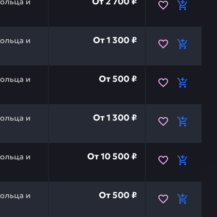
От
2 700 ₽
ольца и
ельное на zx450lc-3, zx350h-5g, zx330-5g, zx200-5g H
От
1 300 ₽
ольца и
 бокореза на zx330-3,zx270 HITACHI 500570 — это инв
От
500 ₽
ольца и
ельное гидросистемы на ex-1200ld, ex1200-6bh, ex190
От
1 300 ₽
ольца и
ия на zx330, zx330lc HITACHI 4S00798 — это инвестиц
От
10 500 ₽
ольца и
ельное 29,87х1,78 на zx330-3 HITACHI 4187328LHE — э
От
500 ₽
ольца и