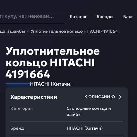
Каталог
Бренды
Блог
ца и шайбы
Уплотнительное кольцо HITACHI 4191664
Уплотнительное
кольцо HITACHI
4191664
HITACHI
(
Хитачи
)
Характеристики
К ОПИСАНИЮ
Категория
Стопорные кольца и
шайбы
Бренд
HITACHI
(
Хитачи
)