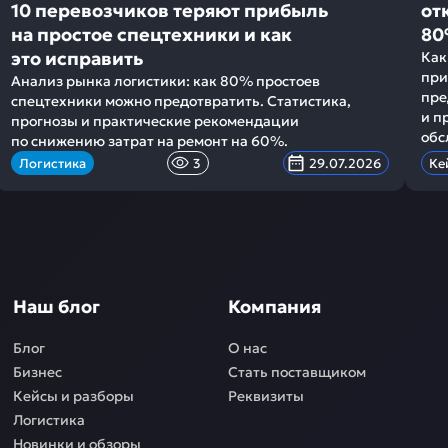
10 перевозчиков теряют прибыль
от
на простое спецтехники и как
80
это исправить
Как
при
Анализ рынка логистики: как 80% простоев
пре
спецтехники можно предотвратить. Статистика,
и п
прогнозы и практические рекомендации
обс
по снижению затрат на ремонт на 60%.
Логистика
3
29.07.2026
Ке
Наш блог
Компания
Блог
О нас
Бизнес
Стать поставщиком
Кейсы и разборы
Реквизиты
Логистика
Новинки и обзоры