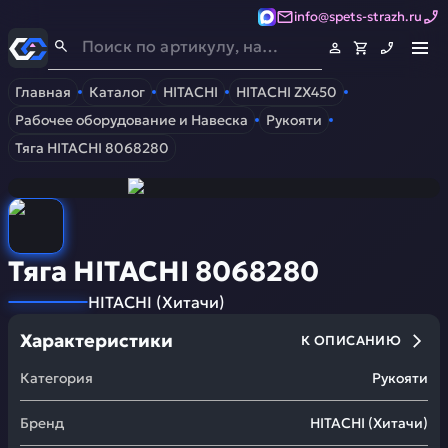
info@spets-strazh.ru
Спец-Страж
- Запчасти для спецтехники
Главная
Каталог
HITACHI
HITACHI ZX450
Рабочее оборудование и Навеска
Рукояти
Тяга HITACHI 8068280
Тяга HITACHI 8068280
HITACHI
(
Хитачи
)
Характеристики
К ОПИСАНИЮ
Категория
Рукояти
Бренд
HITACHI
(
Хитачи
)