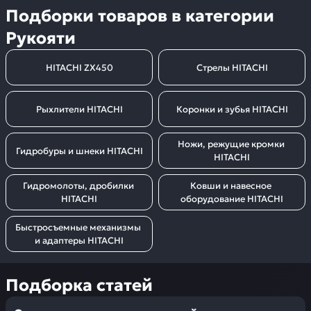
Подборки товаров в категории
Рукояти
HITACHI ZX450
Стрелы HITACHI
Рыхлители HITACHI
Коронки и зубья HITACHI
Ножи, режущие кромки 
Гидробуры и шнеки HITACHI
HITACHI
Гидромолоты, дробилки 
Ковши и навесное 
HITACHI
оборудование HITACHI
Быстросъемные механизмы 
и адаптеры HITACHI
Подборка статей