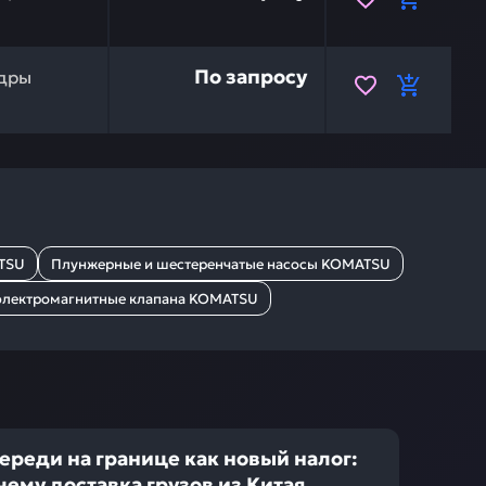
U 707-27-11890 — это инвестиция в бесперебойную рабо
По запросу
дры
ATSU
Плунжерные и шестеренчатые насосы KOMATSU
электромагнитные клапана KOMATSU
ереди на границе как новый налог:
чему доставка грузов из Китая