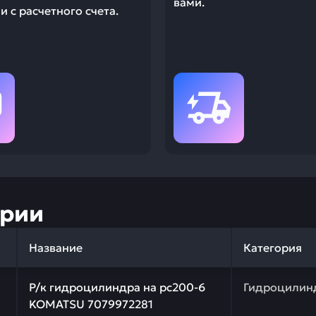
вами.
 с расчетного счета.
ории
Название
Категория
 качества и профессиональный подбор. Р/к гидроцилин
Р/к гидроцилиндра на pc200-6
Гидроцилин
KOMATSU 7079972281