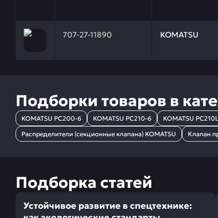
Заказывая запчасти у нас, вы получаете гарантию
707-27-11890
KOMATSU
Подборки товаров в кат
KOMATSU PC200-6
KOMATSU PC210-6
KOMATSU PC210L
Распределители (секционные клапана) KOMATSU
Клапан п
Подборка статей
Устойчивое развитие в спецтехнике:
как экологические стандарты