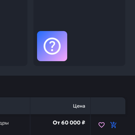
Цена
дра на pc200-6 KOMATSU 7079972281 — это инвестиция в
От
60 000 ₽
дры