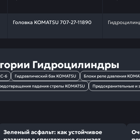
 качества и профессиональный подбор. Головка KOMATS
Головка KOMATSU 707-27-11890
Гидроцилин
егории
Гидроцилиндры
C-6
Гидравлический бак KOMATSU
Блоки реле давления KOM
редотвращения падения стрелы KOMATSU
Предохранительные и 
Зеленый асфальт: как устойчивое
Оч
развитие в спецтехнике снижает
по