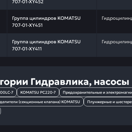
707-01-XY452
 качества и профессиональный подбор. Группа цилиндр
Группа цилиндров KOMATSU
Гидроцилин
707-01-XY451
 качества и профессиональный подбор. Группа цилиндр
Группа цилиндров KOMATSU
Гидроцилин
707-01-XY411
егории
Гидравлика, насосы
00LC-7
KOMATSU PC220-7
Предохранительные и электромагн
делители (секционные клапана) KOMATSU
Плунжерные и шестер