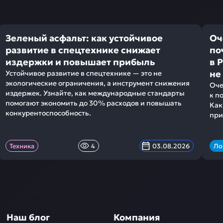
Зеленый асфальт: как устойчивое
Оч
развитие в спецтехнике снижает
по
издержки и повышает прибыль
в 
не
Устойчивое развитие в спецтехнике — это не
экологические ограничения, а инструмент снижения
Оче
издержек. Узнайте, как международные стандарты
к п
помогают экономить до 30% расходов и повышать
Как
конкурентоспособность.
при
Техника
4
03.08.2026
Ло
Наш блог
Компания