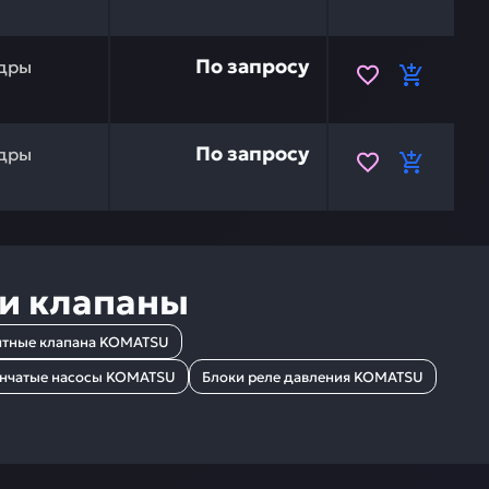
ов KOMATSU 707-01-XY451 — это инвестиция в беспереб
По запросу
дры
ов KOMATSU 707-01-XY411 — это инвестиция в бесперебо
По запросу
дры
 и клапаны
итные клапана KOMATSU
енчатые насосы KOMATSU
Блоки реле давления KOMATSU