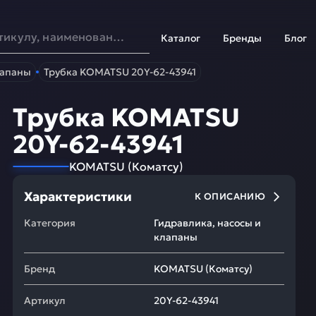
Каталог
Бренды
Блог
лапаны
Трубка KOMATSU 20Y-62-43941
Трубка KOMATSU
20Y-62-43941
KOMATSU
(
Коматсу
)
Характеристики
К ОПИСАНИЮ
Категория
Гидравлика, насосы и
клапаны
Бренд
KOMATSU
(
Коматсу
)
Артикул
20Y-62-43941