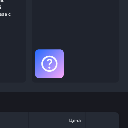
ас
й
вав с
Цена