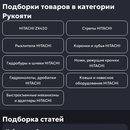
Подборки товаров в категории
Рукояти
HITACHI ZX450
Стрелы HITACHI
Рыхлители HITACHI
Коронки и зубья HITACHI
Ножи, режущие кромки 
Гидробуры и шнеки HITACHI
HITACHI
Гидромолоты, дробилки 
Ковши и навесное 
HITACHI
оборудование HITACHI
Быстросъемные механизмы 
и адаптеры HITACHI
Подборка статей