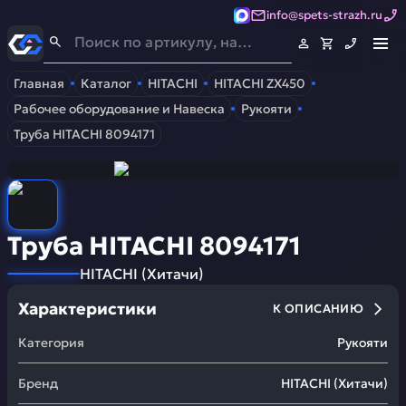
info@spets-strazh.ru
Спец-Страж
- Запчасти для спецтехники
Главная
Каталог
HITACHI
HITACHI ZX450
Рабочее оборудование и Навеска
Рукояти
Труба HITACHI 8094171
Труба HITACHI 8094171
HITACHI
(
Хитачи
)
Характеристики
К ОПИСАНИЮ
Категория
Рукояти
Бренд
HITACHI
(
Хитачи
)