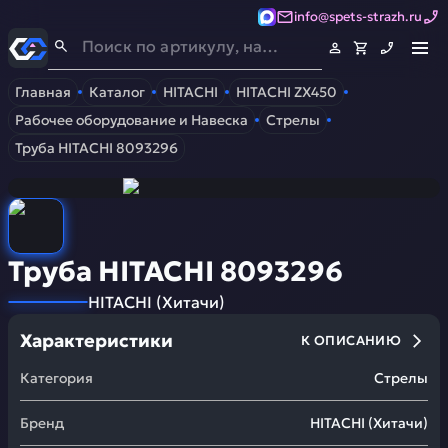
info@spets-strazh.ru
Спец-Страж
- Запчасти для спецтехники
Главная
Каталог
HITACHI
HITACHI ZX450
Рабочее оборудование и Навеска
Стрелы
Труба HITACHI 8093296
Труба HITACHI 8093296
HITACHI
(
Хитачи
)
Характеристики
К ОПИСАНИЮ
Категория
Стрелы
Бренд
HITACHI
(
Хитачи
)