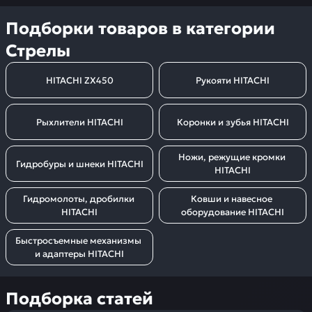
Подборки товаров в категории
Стрелы
HITACHI ZX450
Рукояти HITACHI
Рыхлители HITACHI
Коронки и зубья HITACHI
Ножи, режущие кромки 
Гидробуры и шнеки HITACHI
HITACHI
Гидромолоты, дробилки 
Ковши и навесное 
HITACHI
оборудование HITACHI
Быстросъемные механизмы 
и адаптеры HITACHI
Подборка статей