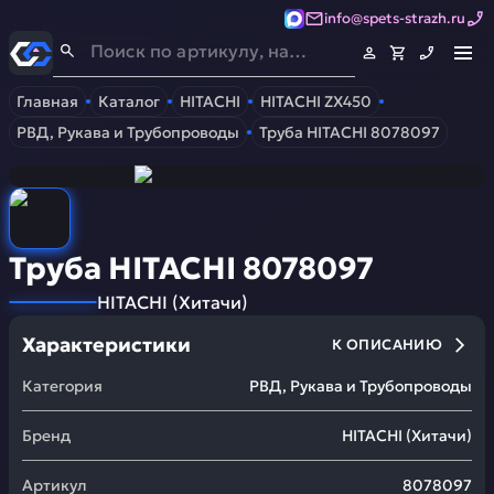
info@spets-strazh.ru
Спец-Страж
- Запчасти для спецтехники
Главная
Каталог
HITACHI
HITACHI ZX450
РВД, Рукава и Трубопроводы
Труба HITACHI 8078097
Труба HITACHI 8078097
HITACHI
(
Хитачи
)
Характеристики
К ОПИСАНИЮ
Категория
РВД, Рукава и Трубопроводы
Бренд
HITACHI
(
Хитачи
)
Артикул
8078097