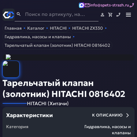
info@spets-strazh.ru
Спец-Страж
- Запчасти для спецтехники
Главная
Каталог
HITACHI
HITACHI ZX330
Гидравлика, насосы и клапаны
Тарельчатый клапан (золотник) HITACHI 0816402
Тарельчатый клапан
(золотник) HITACHI 0816402
HITACHI
(
Хитачи
)
Характеристики
К ОПИСАНИЮ
Категория
Гидравлика, насосы и
клапаны