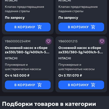
HITACHI
HITACHI
Клапан предотвращения
Клапан предотвращения
падения стрелы
падения стрелы
По запросу
По запросу
В КОРЗИНУ
В КОРЗИНУ
Заказывая запчасти у нас, вы получаете гарантию ка
Заказывая запчасти у нас,
YB60000254RM
YB60001215
Основной насос в сборе
Основной насос в сборе
zx330/380-5g/400lch-5g
zx330/380-5g/400lch-5g
HITACHI YB60000254RM
HITACHI YB60001215
HITACHI
HITACHI
Плунжерные и
Плунжерные и
шестеренчатые насосы
шестеренчатые насосы
От
4 163 000 ₽
От
5 751 070 ₽
В КОРЗИНУ
В КОРЗИНУ
Подборки товаров в категории