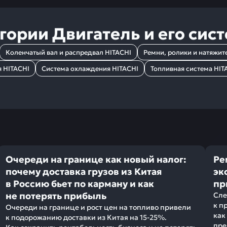
егории
Двигатель и его сис
Коленчатый вал и распредвал HITACHI
Ремни, ролики и натяжит
я HITACHI
Система охлаждения HITACHI
Топливная система HIT
Очереди на границе как новый налог:
Ре
почему доставка грузов из Китая
эк
в Россию бьет по карману и как
пр
не потерять прибыль
Сле
к п
Очереди на границе и рост цен на топливо привели
как
к подорожанию доставки из Китая на 15-25%.
пре