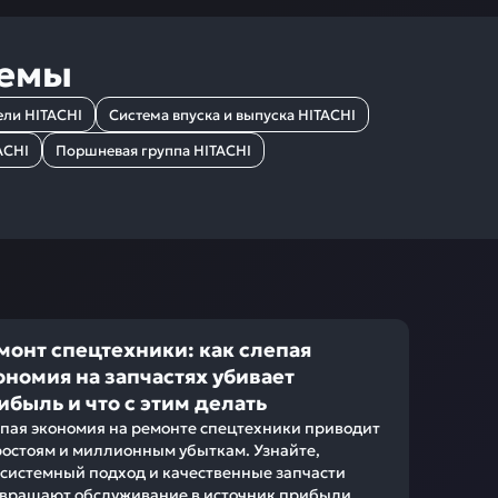
темы
ели HITACHI
Система впуска и выпуска HITACHI
ACHI
Поршневая группа HITACHI
монт спецтехники: как слепая
ономия на запчастях убивает
ибыль и что с этим делать
пая экономия на ремонте спецтехники приводит
ростоям и миллионным убыткам. Узнайте,
 системный подход и качественные запчасти
вращают обслуживание в источник прибыли.