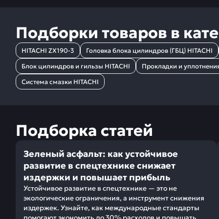
Подборки товаров в кат
HITACHI ZX190-3
Головка блока цилиндров (ГБЦ) HITACHI
Блок цилиндров и гильзы HITACHI
Прокладки и уплотнени
Система смазки HITACHI
Подборка статей
Зеленый асфальт: как устойчивое
развитие в спецтехнике снижает
издержки и повышает прибыль
Устойчивое развитие в спецтехнике — это не
экологические ограничения, а инструмент снижения
издержек. Узнайте, как международные стандарты
помогают экономить до 30% расходов и повышать