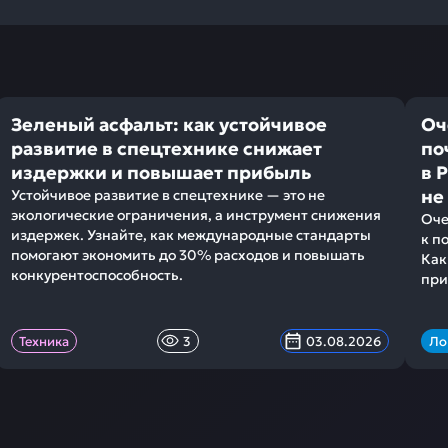
Зеленый асфальт: как устойчивое
Оч
развитие в спецтехнике снижает
по
издержки и повышает прибыль
в 
не
Устойчивое развитие в спецтехнике — это не
экологические ограничения, а инструмент снижения
Оче
издержек. Узнайте, как международные стандарты
к п
помогают экономить до 30% расходов и повышать
Как
конкурентоспособность.
при
Техника
3
03.08.2026
Ло