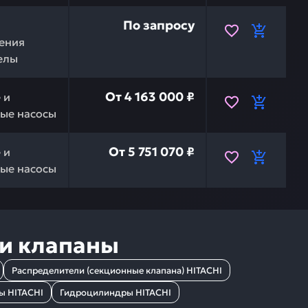
TACHI J781235 — это инвестиция в бесперебойную рабо
По запросу
ения
елы
в сборе zx330/380-5g/400lch-5g HITACHI YB60000254RM
От
4 163 000 ₽
 и
ые насосы
в сборе zx330/380-5g/400lch-5g HITACHI YB60001215 —
От
5 751 070 ₽
 и
ые насосы
 и клапаны
Распределители (секционные клапана) HITACHI
ы HITACHI
Гидроцилиндры HITACHI