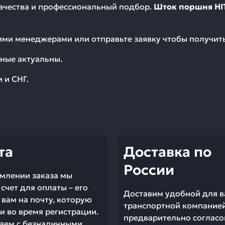
качества и профессиональный подбор.
Шток поршня HI
шими менеджерами или отправьте заявку чтобы получи
ные актуальны.
 и СНГ.
та
Доставка по
России
млении заказа мы
счет для оплаты – его
Доставим удобной для в
вам на почту, которую
транспортной компание
и во время регистрации.
предварительно согласо
аем с безналичными