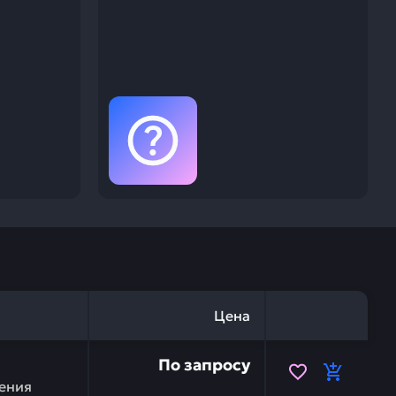
Цена
603549 — это инвестиция в бесперебойную работу вашей
По запросу
ения