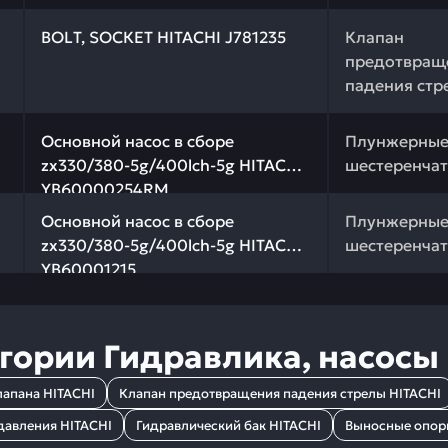
 качества и профессиональный подбор. ВОLТ, SОСКЕТ HI
ВОLТ, SОСКЕТ HITACHI J781235
Клапан
предотвращ
падения стр
 качества и профессиональный подбор. Основной насос 
Основной насос в сборе
Плунжерные
zx330/380-5g/400lch-5g HITACHI
шестеренчат
YB60000254RM
 качества и профессиональный подбор. Основной насос 
Основной насос в сборе
Плунжерные
zx330/380-5g/400lch-5g HITACHI
шестеренчат
YB60001215
егории
Гидравлика, насосы
лапана HITACHI
Клапан предотвращения падения стрелы HITACHI
давления HITACHI
Гидравлический бак HITACHI
Выносные опор