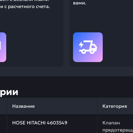
вами.
 с расчетного счета.
ории
Название
Категория
 качества и профессиональный подбор. НОSЕ HITACHI 4
НОSЕ HITACHI 4603549
Клапан
предотвращ