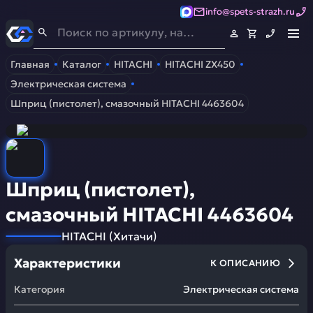
info@spets-strazh.ru
Спец-Страж
- Запчасти для спецтехники
Главная
Каталог
HITACHI
HITACHI ZX450
Электрическая система
Шприц (пистолет), смазочный HITACHI 4463604
Шприц (пистолет),
смазочный HITACHI 4463604
HITACHI
(
Хитачи
)
Характеристики
К ОПИСАНИЮ
Категория
Электрическая система