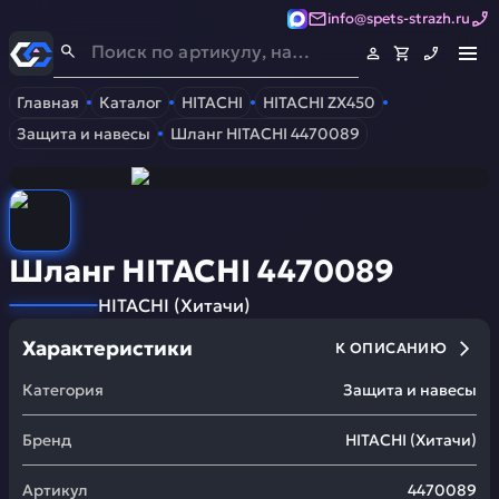
info@spets-strazh.ru
Спец-Страж
- Запчасти для спецтехники
Главная
Каталог
HITACHI
HITACHI ZX450
Защита и навесы
Шланг HITACHI 4470089
Шланг HITACHI 4470089
HITACHI
(
Хитачи
)
Характеристики
К ОПИСАНИЮ
Категория
Защита и навесы
Бренд
HITACHI
(
Хитачи
)
Артикул
4470089