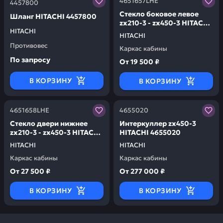
4651657LHE
4457800
Cтекло боковое левое
Шланг HITACHI 4457800
zx210-3 - zx450-3 HITACHI
HITACHI
4651657LHE
HITACHI
Противовес
Каркас кабины
По запросу
От
19 500 ₽
В КОРЗИНУ
В КОРЗИНУ
Заказывая запчасти у нас, вы получаете гарантию ка
Заказывая запчасти у нас,
4651658LHE
4655020
Cтекло двери нижнее
Интеркуллер zx450-3
zx210-3 - zx450-3 HITACHI
HITACHI 4655020
4651658LHE
HITACHI
HITACHI
Каркас кабины
Каркас кабины
От
27 500 ₽
От
277 000 ₽
В КОРЗИНУ
В КОРЗИНУ