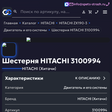
info@spets-strazh.ru
Спец-Страж
- Запчасти для спецтехники
Главная
Каталог
HITACHI
HITACHI ZX190-3
Двигатель и его системы
Шестерня HITACHI 3100994
Шестерня HITACHI 3100994
HITACHI
(
Хитачи
)
Характеристики
К ОПИСАНИЮ
Категория
Двигатель и его системы
Бренд
HITACHI
(
Хитачи
)
Артикул
3100994