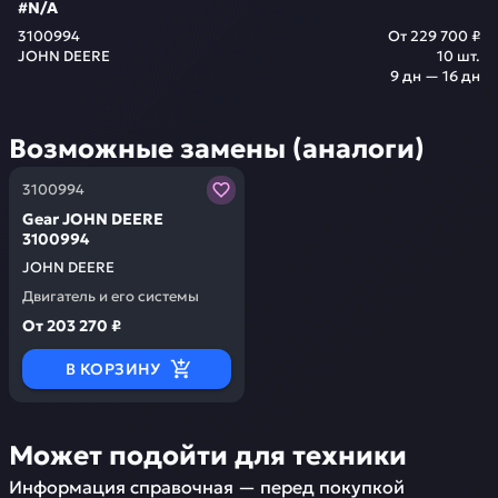
#N/A
3100994
От
229 700 ₽
JOHN DEERE
10
шт.
9 дн — 16 дн
Возможные замены (аналоги)
Заказывая запчасти у нас, вы получаете гарантию ка
3100994
Gear JOHN DEERE
3100994
JOHN DEERE
Двигатель и его системы
От
203 270 ₽
В КОРЗИНУ
Может подойти для техники
Информация справочная — перед покупкой