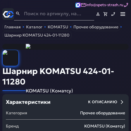
info@spets-strazh.ru
Спец-Страж
- Запчасти для спецтехники
Главная
Каталог
KOMATSU
Прочее оборудование
Шарнир KOMATSU 424-01-11280
Шарнир KOMATSU 424-01-
11280
KOMATSU
(
Коматсу
)
Характеристики
К ОПИСАНИЮ
Категория
Прочее оборудование
Бренд
KOMATSU
(
Коматсу
)