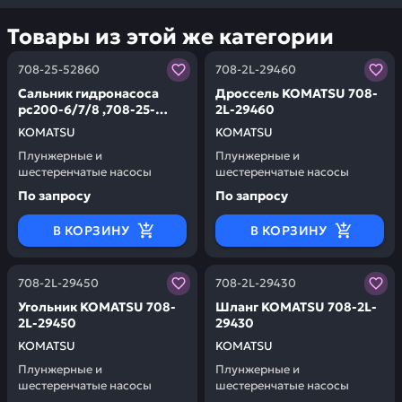
Товары из этой же категории
Заказывая запчасти у нас, вы получаете гарантию ка
Заказывая запчасти у нас,
708-25-52860
708-2L-29460
Сальник гидронасоса
Дроссель KOMATSU 708-
pc200-6/7/8 ,708-25-
2L-29460
52861, 706-73-40920, 708-
KOMATSU
KOMATSU
27-14510,
Плунжерные и
Плунжерные и
45x68x12 мм KOMATSU
шестеренчатые насосы
шестеренчатые насосы
708-25-52860
По запросу
По запросу
В КОРЗИНУ
В КОРЗИНУ
Заказывая запчасти у нас, вы получаете гарантию ка
Заказывая запчасти у нас,
708-2L-29450
708-2L-29430
Угольник KOMATSU 708-
Шланг KOMATSU 708-2L-
2L-29450
29430
KOMATSU
KOMATSU
Плунжерные и
Плунжерные и
шестеренчатые насосы
шестеренчатые насосы