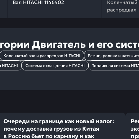
Вал HITACHI 1146402
Коленчатый 
распредвал
егории
Двигатель и его сис
Коленчатый вал и распредвал HITACHI
Ремни, ролики и натяжит
я HITACHI
Система охлаждения HITACHI
Топливная система HIT
Очереди на границе как новый налог:
Ре
почему доставка грузов из Китая
эк
в Россию бьет по карману и как
пр