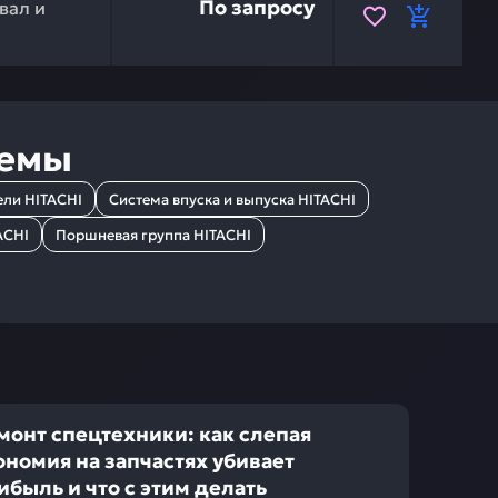
По запросу
вал и
темы
ели HITACHI
Система впуска и выпуска HITACHI
ACHI
Поршневая группа HITACHI
монт спецтехники: как слепая
ономия на запчастях убивает
ибыль и что с этим делать