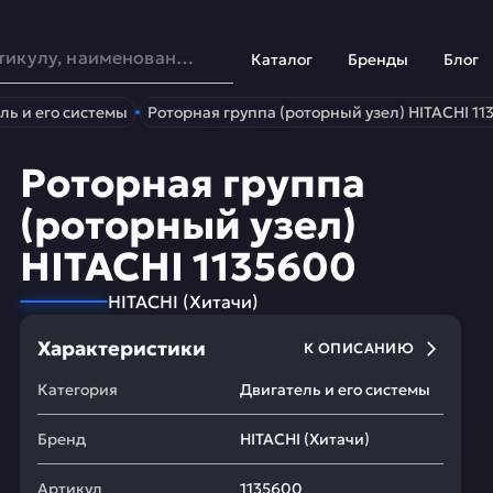
Каталог
Бренды
Блог
ль и его системы
Роторная группа (роторный узел) HITACHI 1
Роторная группа
(роторный узел)
HITACHI 1135600
HITACHI
(
Хитачи
)
Характеристики
К ОПИСАНИЮ
Категория
Двигатель и его системы
Бренд
HITACHI
(
Хитачи
)
Артикул
1135600