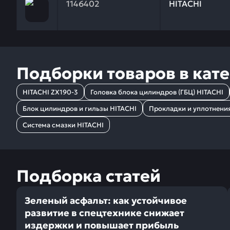
1146402
HITACHI
Подборки товаров в кат
HITACHI ZX190-3
Головка блока цилиндров (ГБЦ) HITACHI
Блок цилиндров и гильзы HITACHI
Прокладки и уплотнени
Система смазки HITACHI
Подборка статей
Зеленый асфальт: как устойчивое
развитие в спецтехнике снижает
издержки и повышает прибыль