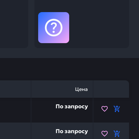
Цена
 прокладка (шим) HITACHI 1146007 — это инвестиция в 
По запросу
и
 прокладка (шим) HITACHI 1146008 — это инвестиция в 
По запросу
и