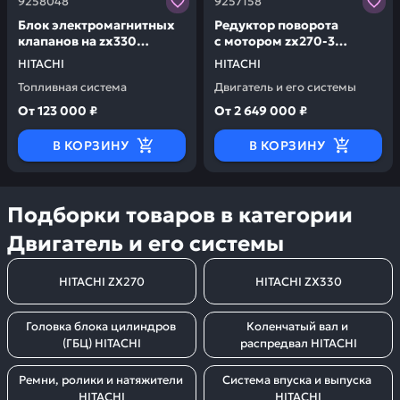
9258048
9257158
Блок электромагнитных
Редуктор поворота
клапанов на zx330
с мотором zx270-3
HITACHI 9258048
HITACHI 9257158
HITACHI
HITACHI
Топливная система
Двигатель и его системы
От
123 000 ₽
От
2 649 000 ₽
В КОРЗИНУ
В КОРЗИНУ
Подборки товаров в категории
Двигатель и его системы
HITACHI ZX270
HITACHI ZX330
Головка блока цилиндров 
Коленчатый вал и 
(ГБЦ) HITACHI
распредвал HITACHI
Ремни, ролики и натяжители 
Система впуска и выпуска 
HITACHI
HITACHI