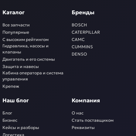
Каталог
Бренды
Все запчасти
BOSCH
Популярные
CATERPILLAR
С высоким рейтингом
CAMC
Гидравлика, насосы и
CUMMINS
клапаны
DENSO
Двигатель и его системы
Защита и навесы
Кабина оператора и система
управления
Крепеж
Наш блог
Компания
Блог
О нас
Бизнес
Стать поставщиком
Кейсы и разборы
Реквизиты
Логистика