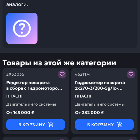
аналоги.
Товары из этой же категории
Заказывая запчасти у нас, вы получаете гарантию ка
Заказывая запчасти у нас,
ZX33035
4621174
Редуктор поворота
Гидромотор поворота
в сборе с гидромотором
zx270-3/280-5g/lc-
zx-330 9236592 HITACHI
5g/300-5a lc-5a/lch-5a 6a
HITACHI
HITACHI
ZX33035
HITACHI 4621174
Двигатель и его системы
Двигатель и его системы
От
145 000 ₽
От
282 000 ₽
В КОРЗИНУ
В КОРЗИНУ