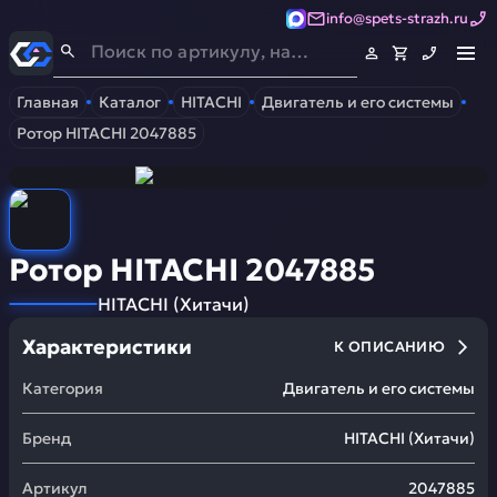
info@spets-strazh.ru
Спец-Страж
- Запчасти для спецтехники
Главная
Каталог
HITACHI
Двигатель и его системы
Ротор HITACHI 2047885
Ротор HITACHI 2047885
HITACHI
(
Хитачи
)
Характеристики
К ОПИСАНИЮ
Категория
Двигатель и его системы
Бренд
HITACHI
(
Хитачи
)
Артикул
2047885