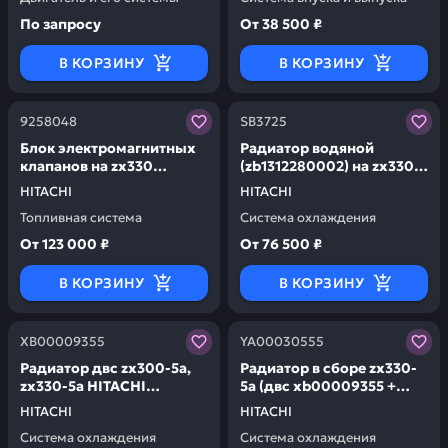
По запросу
От
38 500 ₽
В КОРЗИНУ
В КОРЗИНУ
Заказывая запчасти у нас, вы получаете гарантию ка
Заказывая запчасти у нас,
9258048
SB3725
Блок электромагнитных
Радиатор водяной
клапанов на zx330
(zb1312280002) на zx330
HITACHI 9258048
HITACHI SB3725
HITACHI
HITACHI
Топливная система
Система охлаждения
От
123 000 ₽
От
76 500 ₽
В КОРЗИНУ
В КОРЗИНУ
Заказывая запчасти у нас, вы получаете гарантию ка
Заказывая запчасти у нас,
XB00009355
YA00030555
Радиатор двс zx300-5a,
Радиатор в сборе zx330-
zx330-5a HITACHI
5a (двс xb00009355 +
XB00009355
масл xb00009358 + интер
HITACHI
HITACHI
xb00009360) HITACHI
Система охлаждения
Система охлаждения
YA00030555