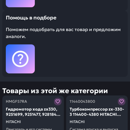
Помощь в подборе
Поможем подобрать для вас товар и предложим
аналоги.
Товары из этой же категории
Заказывая запчасти у нас, вы получаете гарантию ка
Заказывая запчасти у нас,
HMGF57RA
11440043800
Гидромотор хода zx330,
Турбокомпрессор zx-330-
9251699, 9251477, 9281841
3 114400-4380 HITACHI
HITACHI HMGF57RA
11440043800
HITACHI
HITACHI
Двигатель и его системы
Система впуска и выпуска