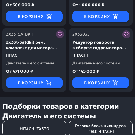
От
386 000 ₽
От
1 000 000 ₽
В КОРЗИНУ
В КОРЗИНУ
Заказывая запчасти у нас, вы получаете гарантию ка
Заказывая запчасти у нас,
ZX33T5ATDKIT
ZX33035
Zx33t-5atdkit рем.
Редуктор поворота
комплект для мотора
в сборе с гидромотором
хода (9281842, 9281841)
zx-330 9236592 HITACHI
HITACHI
HITACHI
zx330-3/3g/5g HITACHI
ZX33035
Двигатель и его системы
Двигатель и его системы
ZX33T5ATDKIT
От
471 000 ₽
От
145 000 ₽
В КОРЗИНУ
В КОРЗИНУ
Подборки товаров в категории
Двигатель и его системы
Головка блока цилиндров 
HITACHI ZX330
(ГБЦ) HITACHI