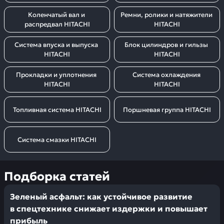
Коленчатый вал и 
Ремни, ролики и натяжители 
распредвал HITACHI
HITACHI
Система впуска и выпуска 
Блок цилиндров и гильзы 
HITACHI
HITACHI
Прокладки и уплотнения 
Система охлаждения 
HITACHI
HITACHI
Топливная система HITACHI
Поршневая группа HITACHI
Система смазки HITACHI
Подборка статей
Зеленый асфальт: как устойчивое развитие
в спецтехнике снижает издержки и повышает
прибыль