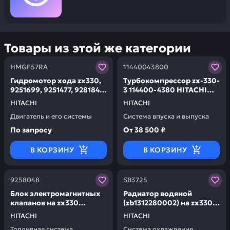
Товары из этой же категории
Заказывая запчасти у нас, вы получаете гарантию ка
Заказывая запчасти у нас,
HMGF57RA
11440043800
Гидромотор хода zx330,
Турбокомпрессор zx-330-
9251699, 9251477, 9281841
3 114400-4380 HITACHI
HITACHI HMGF57RA
11440043800
HITACHI
HITACHI
Двигатель и его системы
Система впуска и выпуска
По запросу
От
38 500 ₽
В КОРЗИНУ
В КОРЗИНУ
Заказывая запчасти у нас, вы получаете гарантию ка
Заказывая запчасти у нас,
9258048
SB3725
Блок электромагнитных
Радиатор водяной
клапанов на zx330
(zb1312280002) на zx330
HITACHI 9258048
HITACHI SB3725
HITACHI
HITACHI
Топливная система
Система охлаждения